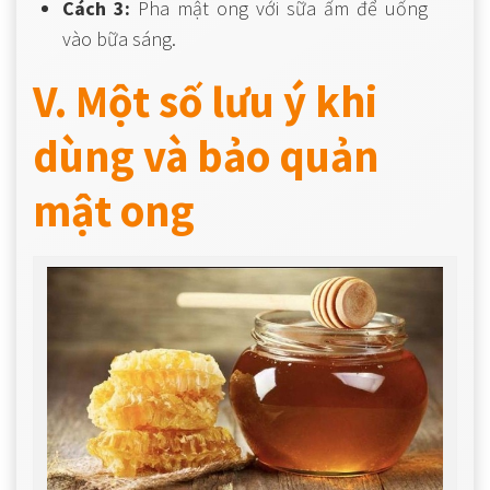
Cách 3:
Pha mật ong với sữa ấm để uống
vào bữa sáng.
V. Một số lưu ý khi
dùng và bảo quản
mật ong