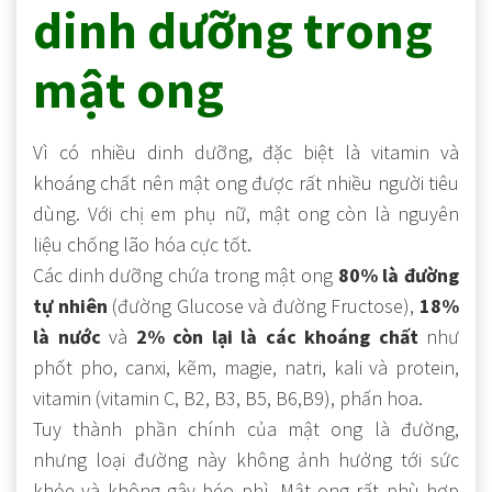
dinh dưỡng trong
mật ong
Vì có nhiều dinh dưỡng, đặc biệt là vitamin và
khoáng chất nên mật ong được rất nhiều người tiêu
dùng. Với chị em phụ nữ, mật ong còn là nguyên
liệu chống lão hóa cực tốt.
Các dinh dưỡng chứa trong mật ong
80% là đường
tự nhiên
(đường Glucose và đường Fructose),
18%
là nước
và
2% còn lại là các khoáng chất
như
phốt pho, canxi, kẽm, magie, natri, kali và protein,
vitamin (vitamin C, B2, B3, B5, B6,B9), phấn hoa.
Tuy thành phần chính của mật ong là đường,
nhưng loại đường này không ảnh hưởng tới sức
khỏe và không gây béo phì. Mật ong rất phù hợp