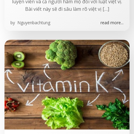
luyện viên và cả người hâm mộ đối với luật việt vị.
Bài viết này sẽ đi sâu làm rõ việt vị […]
by
Nguyenbachtung
read more...